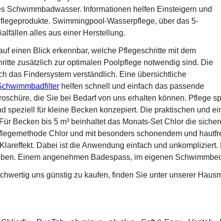
ares Schwimmbadwasser. Informationen helfen Einsteigern und
 Pflegeprodukte. Swimmingpool-Wasserpflege, über das 5-
alfällen alles aus einer Herstellung.
auf einen Blick erkennbar, welche Pflegeschritte mit dem
itte zusätzlich zur optimalen Poolpflege notwendig sind. Die
ch das Findersystem verständlich. Eine übersichtliche
Schwimmbadfilter
helfen schnell und einfach das passende
 Broschüre, die Sie bei Bedarf von uns erhalten können. Pflege s
 speziell für kleine Becken konzepiert. Die praktischen und 
Für Becken bis 5 m³ beinhaltet das Monats-Set Chlor die siche
Pflegemethode Chlor und mit besonders schonendem und hautfreu
Klareffekt. Dabei ist die Anwendung einfach und unkompliziert. 
geben. Einem angenehmen Badespass, im eigenen Schwimmbecke
hochwertig uns günstig zu kaufen, finden Sie unter unserer Haus