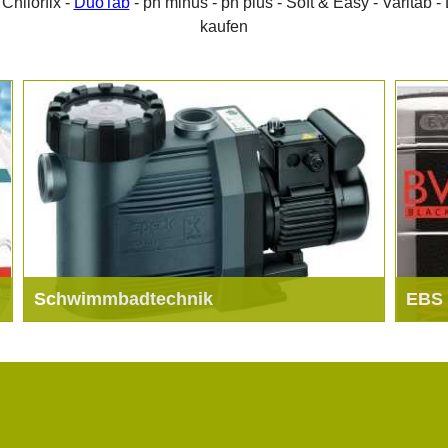
 Chliorfix -
DuoTab
- ph minus - ph plus - Soft & Easy - Varitab -
kaufen
Schwimmbadtechnik
EBS
Schwimmbecken und Schwimmbadtechnik und
EBS/B
Zubehör