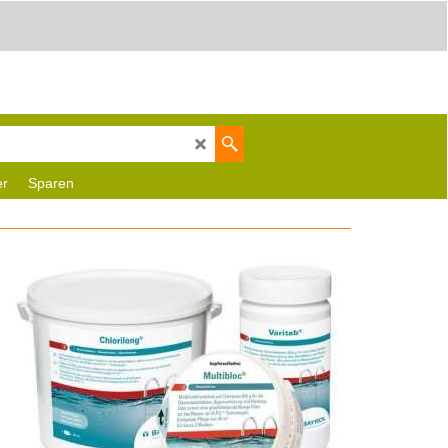
er
Sparen