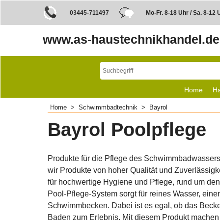
03445-711497
Mo-Fr. 8-18 Uhr / Sa. 8-12 
www.as-haustechnikhandel.de
Home
Ha
Home
>
Schwimmbadtechnik
>
Bayrol
Bayrol Poolpflege
Produkte für die Pflege des Schwimmbadwassers 
wir Produkte von hoher Qualität und Zuverlässigk
für hochwertige Hygiene und Pflege, rund um de
Pool-Pflege-System sorgt für reines Wasser, eine
Schwimmbecken. Dabei ist es egal, ob das Becken f
Baden zum Erlebnis. Mit diesem Produkt machen Sie