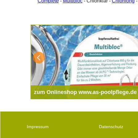
Complete
-
Multibloc
- Chloriklar -
Chlorilong
-
zum Onlineshop www.as-poolpflege.de
Shop für Pool -Wasserpflegeprodukte von Bayrol und
Bellaqua. Alle für Desinfektion, Algenverhütung, PH-
Regulierung oder Trübungsbeseitigung (mit diesem
Klick verlassen Sie diese Seite)
Impressum
Datenschutz