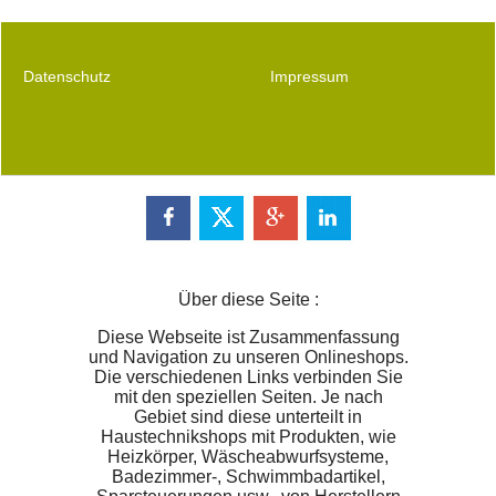
Marke BLINK, völlig ohne Säuren und Phosphate (mit
diesem Klick verlassen Sie diese Seite)
Datenschutz
Impressum
Über diese Seite :
Diese Webseite ist Zusammenfassung
und Navigation zu unseren Onlineshops.
Die verschiedenen Links verbinden Sie
mit den speziellen Seiten. Je nach
Gebiet sind diese unterteilt in
Haustechnikshops mit Produkten, wie
Heizkörper, Wäscheabwurfsysteme,
Badezimmer-, Schwimmbadartikel,